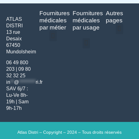
Fournitures
Fournitures
Autres
ATLAS
médicales
médicales
pages
DISTRI
par métier
par usage
13 rue
Desaix
Politique de confidentialité | Atlas Distri
Conditions générales de vente
Actualités matériel dentaire – Nouveautés & infos | Atlas Distri
Politique de cookies (UE) – RGPD & gestion des données Atlas
Livraison rapide & retours faciles – Conditions Atlas Distri
67450
Médecine générale
Bien-être – Entretien
Mundolsheim
Gants & protections
Instrumentations & pansements
Mobilier & founitures
Hygiène & entretien
Bien-être & autonomie
Diagnostics & urgences
06 49 800
203
|
09 80
32 32 25
in
**
@
*********
ri.fr
SAV 6j/7 :
Lu-Ve 8h-
19h | Sam
9h-17h
Atlas Distri – Copyright – 2024 – Tous droits réservés