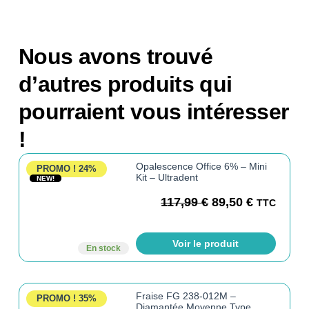
Nous avons trouvé
d’autres produits qui
pourraient vous intéresser
!
Opalescence Office 6% – Mini
PROMO !
24%
Kit – Ultradent
NEW!
117,99
€
89,50
€
TTC
Voir le produit
En stock
Fraise FG 238-012M –
PROMO !
35%
Diamantée Moyenne Type