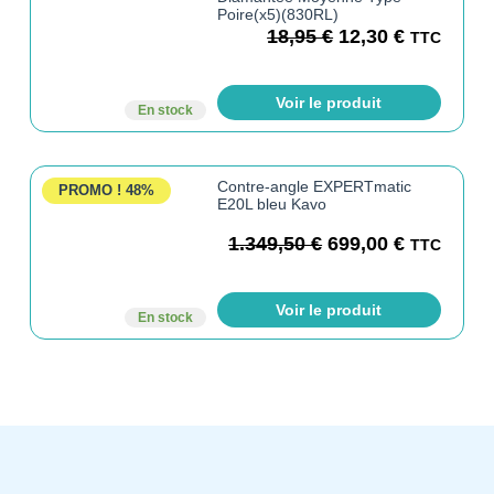
Poire(x5)(830RL)
18,95
€
12,30
€
TTC
Voir le produit
En stock
Contre-angle EXPERTmatic
PROMO !
48%
E20L bleu Kavo
1.349,50
€
699,00
€
TTC
Voir le produit
En stock