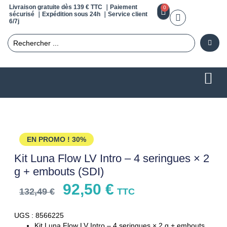
Livraison gratuite dès 139 € TTC ｜Paiement
0
sécurisé ｜Expédition sous 24h ｜Service client
6/7j
EN PROMO !
30%
Kit Luna Flow LV Intro – 4 seringues × 2
g + embouts (SDI)
92,50
€
132,49
€
TTC
UGS : 8566225
Kit Luna Flow LV Intro – 4 seringues × 2 g + embouts