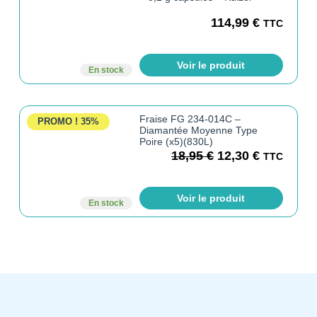
114,99
€
TTC
Voir le produit
En stock
Fraise FG 234-014C –
PROMO !
35%
Diamantée Moyenne Type
Poire (x5)(830L)
18,95
€
12,30
€
TTC
Voir le produit
En stock