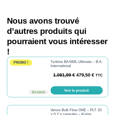
Nous avons trouvé
d’autres produits qui
pourraient vous intéresser
!
Turbine BA 688L Ultimate – B.A.
PROMO !
International
1.081,99
€
479,50
€
TTC
Voir le produit
En stock
Venus Bulk Flow ONE – PLT 20
× 0,2 g capsules – Kulzer