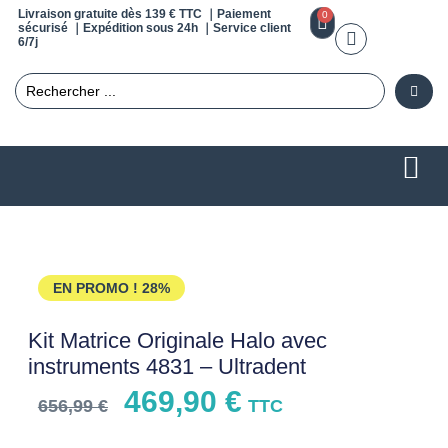
Livraison gratuite dès 139 € TTC ｜Paiement
0
sécurisé ｜Expédition sous 24h ｜Service client
6/7j
EN PROMO !
28%
Kit Matrice Originale Halo avec
instruments 4831 – Ultradent
469,90
€
656,99
€
TTC