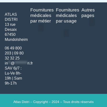
Fournitures
Fournitures
Autres
ATLAS
médicales
médicales
pages
DISTRI
par métier
par usage
13 rue
Desaix
Politique de confidentialité | Atlas Distri
Conditions générales de vente
Actualités matériel dentaire – Nouveautés & infos | Atlas Distri
Politique de cookies (UE) – RGPD & gestion des données Atlas
Livraison rapide & retours faciles – Conditions Atlas Distri
67450
Médecine générale
Bien-être – Entretien
Mundolsheim
Gants & protections
Instrumentations & pansements
Mobilier & founitures
Hygiène & entretien
Bien-être & autonomie
Diagnostics & urgences
06 49 800
203
|
09 80
32 32 25
in
**
@
*********
ri.fr
SAV 6j/7 :
Lu-Ve 8h-
19h | Sam
9h-17h
Atlas Distri – Copyright – 2024 – Tous droits réservés