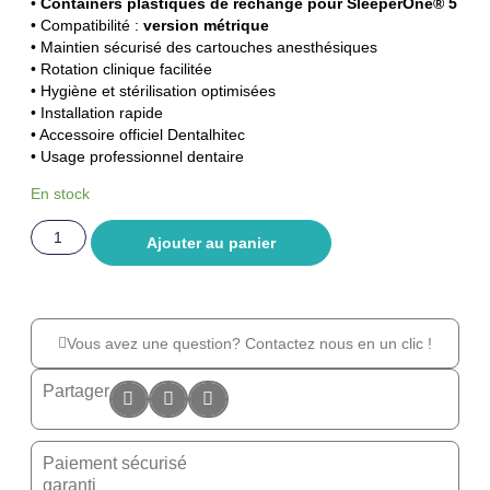
•
Containers plastiques de rechange pour SleeperOne® 5
• Compatibilité :
version métrique
• Maintien sécurisé des cartouches anesthésiques
• Rotation clinique facilitée
• Hygiène et stérilisation optimisées
• Installation rapide
• Accessoire officiel Dentalhitec
• Usage professionnel dentaire
En stock
Ajouter au panier
Vous avez une question? Contactez nous en un clic !
Partager
Paiement sécurisé
garanti