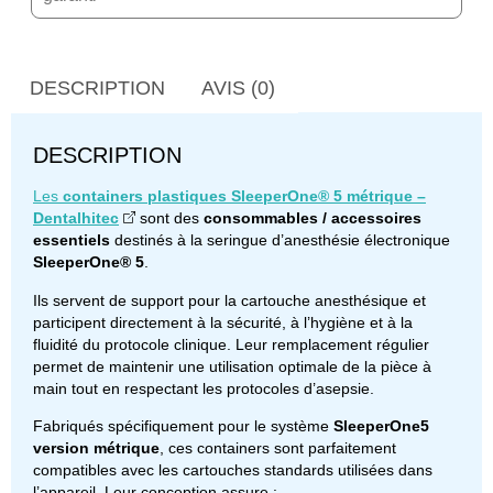
DESCRIPTION
AVIS (0)
DESCRIPTION
Les
containers plastiques SleeperOne® 5 métrique –
Dentalhitec
sont des
consommables / accessoires
essentiels
destinés à la seringue d’anesthésie électronique
SleeperOne® 5
.
Ils servent de support pour la cartouche anesthésique et
participent directement à la sécurité, à l’hygiène et à la
fluidité du protocole clinique. Leur remplacement régulier
permet de maintenir une utilisation optimale de la pièce à
main tout en respectant les protocoles d’asepsie.
Fabriqués spécifiquement pour le système
SleeperOne5
version métrique
, ces containers sont parfaitement
compatibles avec les cartouches standards utilisées dans
l’appareil. Leur conception assure :