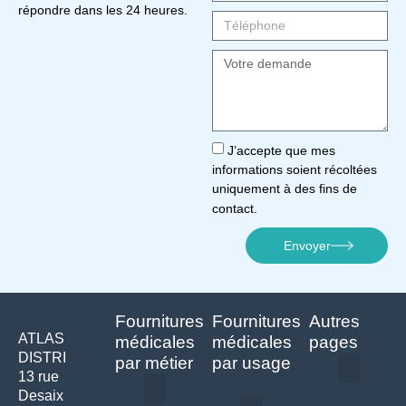
répondre dans les 24 heures.
J’accepte que mes
informations soient récoltées
uniquement à des fins de
contact.
Envoyer
Fournitures
Fournitures
Autres
ATLAS
médicales
médicales
pages
DISTRI
par métier
par usage
13 rue
Desaix
Politique de confidentialité | Atlas Distri
Conditions générales de vente
Actualités matériel dentaire – Nouveautés & infos | Atlas Distri
Politique de cookies (UE) – RGPD & gestion des données Atlas
Livraison rapide & retours faciles – Conditions Atlas Distri