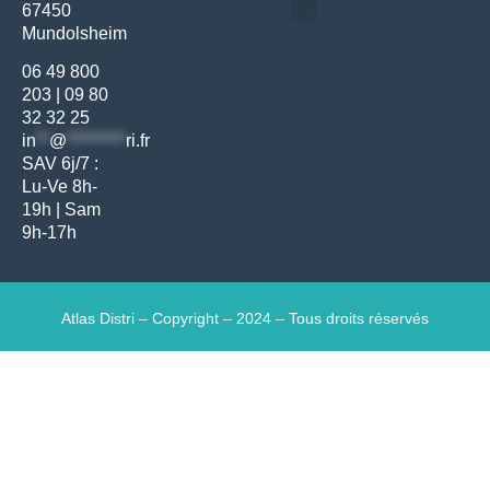
67450
Médecine générale
Bien-être – Entretien
Mundolsheim
Gants & protections
Instrumentations & pansements
Mobilier & founitures
Hygiène & entretien
Bien-être & autonomie
Diagnostics & urgences
06 49 800
203
|
09 80
32 32 25
in
**
@
*********
ri.fr
SAV 6j/7 :
Lu-Ve 8h-
19h | Sam
9h-17h
Atlas Distri – Copyright – 2024 – Tous droits réservés