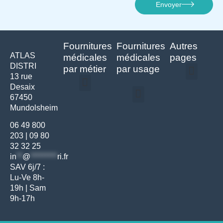
Envoyer
Fournitures
Fournitures
Autres
ATLAS
médicales
médicales
pages
DISTRI
par métier
par usage
13 rue
Desaix
Politique de confidentialité | Atlas Distri
Conditions générales de vente
Actualités matériel dentaire – Nouveautés & infos | Atlas Distri
Politique de cookies (UE) – RGPD & gestion des données Atlas
Livraison rapide & retours faciles – Conditions Atlas Distri
67450
Médecine générale
Bien-être – Entretien
Mundolsheim
Gants & protections
Instrumentations & pansements
Mobilier & founitures
Hygiène & entretien
Bien-être & autonomie
Diagnostics & urgences
06 49 800
203
|
09 80
32 32 25
in
**
@
*********
ri.fr
SAV 6j/7 :
Lu-Ve 8h-
19h | Sam
9h-17h