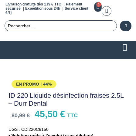
Livraison gratuite dès 139 € TTC ｜Paiement
0
sécurisé ｜Expédition sous 24h ｜Service client
6/7j
EN PROMO !
44%
ID 220 Liquide désinfection fraises 2.5L
– Durr Dental
45,50
€
80,99
€
TTC
UGS : CDI220C6150
•
Solution prête à l’emploi (sans dilution)