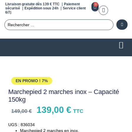
Livraison gratuite dès 139 € TTC ｜Paiement
0
sécurisé ｜Expédition sous 24h ｜Service client
6/7j
EN PROMO !
7%
Marchepied 2 marches inox – Capacité
150kg
139,00
€
149,00
€
TTC
UGS : 836034
Marchepied 2 marches en inox.