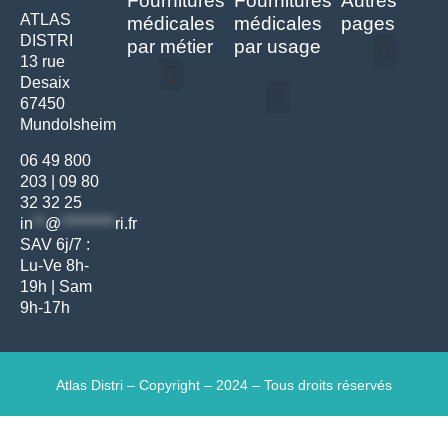
Fournitures
Fournitures
Autres
ATLAS
médicales
médicales
pages
DISTRI
par métier
par usage
13 rue
Desaix
Politique de confidentialité | Atlas Distri
Conditions générales de vente
Actualités matériel dentaire – Nouveautés & infos | Atlas Distri
Politique de cookies (UE) – RGPD & gestion des données Atlas
Livraison rapide & retours faciles – Conditions Atlas Distri
67450
Médecine générale
Bien-être – Entretien
Mundolsheim
Gants & protections
Instrumentations & pansements
Mobilier & founitures
Hygiène & entretien
Bien-être & autonomie
Diagnostics & urgences
06 49 800
203
|
09 80
32 32 25
in
**
@
*********
ri.fr
SAV 6j/7 :
Lu-Ve 8h-
19h | Sam
9h-17h
Atlas Distri – Copyright – 2024 – Tous droits réservés