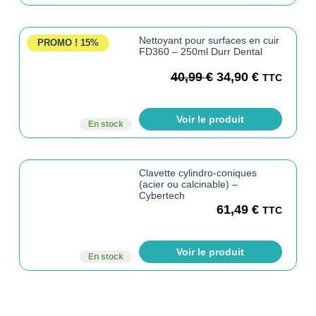
Nettoyant pour surfaces en cuir
PROMO !
15%
FD360 – 250ml Durr Dental
40,99
€
34,90
€
TTC
Voir le produit
En stock
Clavette cylindro-coniques
(acier ou calcinable) –
Cybertech
61,49
€
TTC
Voir le produit
En stock