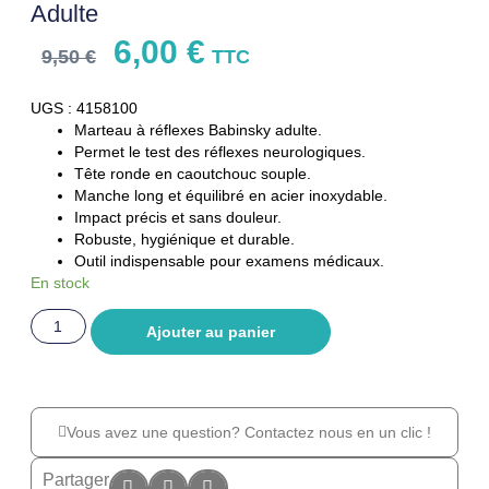
Adulte
6,00
€
9,50
€
TTC
UGS : 4158100
Marteau à réflexes Babinsky adulte.
Permet le test des réflexes neurologiques.
Tête ronde en caoutchouc souple.
Manche long et équilibré en acier inoxydable.
Impact précis et sans douleur.
Robuste, hygiénique et durable.
Outil indispensable pour examens médicaux.
En stock
Ajouter au panier
Vous avez une question? Contactez nous en un clic !
Partager