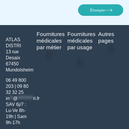
Envoyer
Fournitures
Fournitures
Autres
ATLAS
médicales
médicales
pages
DISTRI
par métier
par usage
13 rue
Desaix
Politique de confidentialité | Atlas Distri
Conditions générales de vente
Actualités matériel dentaire – Nouveautés & infos | Atlas Distri
Politique de cookies (UE) – RGPD & gestion des données Atlas
Livraison rapide & retours faciles – Conditions Atlas Distri
67450
Médecine générale
Bien-être – Entretien
Mundolsheim
Gants & protections
Instrumentations & pansements
Mobilier & founitures
Hygiène & entretien
Bien-être & autonomie
Diagnostics & urgences
06 49 800
203
|
09 80
32 32 25
in
**
@
*********
ri.fr
SAV 6j/7 :
Lu-Ve 8h-
19h | Sam
9h-17h