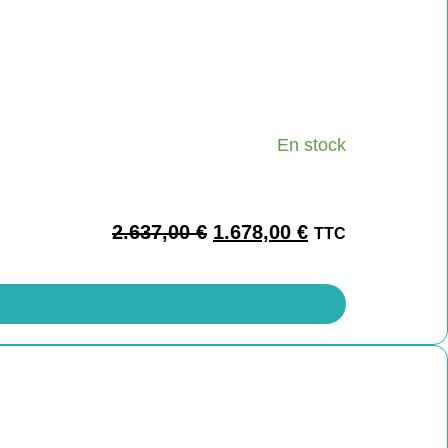
En stock
2.637,00
€
1.678,00
€
TTC