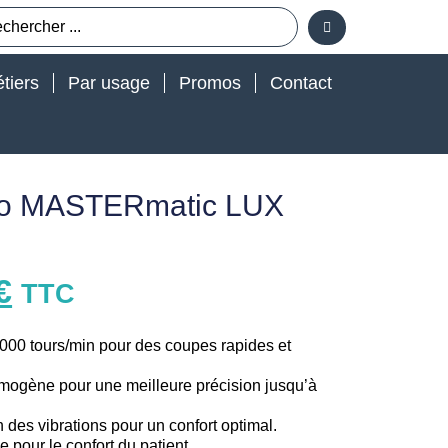
tiers
Par usage
Promos
Contact
vo MASTERmatic LUX
€
TTC
 000 tours/min pour des coupes rapides et
homogène pour une meilleure précision jusqu’à
 des vibrations pour un confort optimal.
e pour le confort du patient.