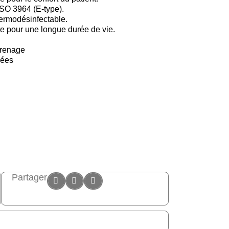
SO 3964 (E-type).
hermodésinfectable.
e pour une longue durée de vie.
grenage
rées
Partager