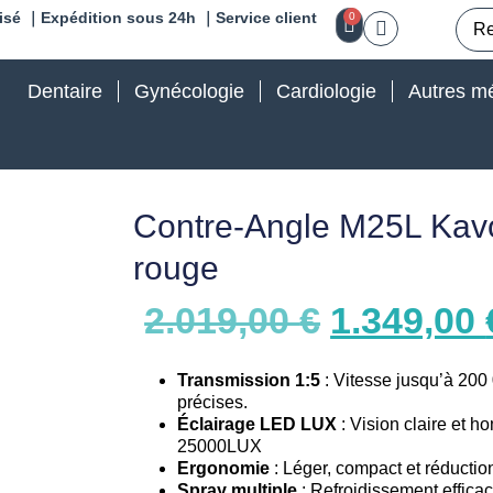
isé ｜Expédition sous 24h ｜Service client
0
Dentaire
Gynécologie
Cardiologie
Autres mé
Contre-Angle M25L Ka
rouge
2.019,00
€
1.349,00
Transmission 1:5
: Vitesse jusqu’à 200
précises.
Éclairage LED LUX
: Vision claire et 
25000LUX
Ergonomie
: Léger, compact et réduction
Spray multiple
: Refroidissement efficac