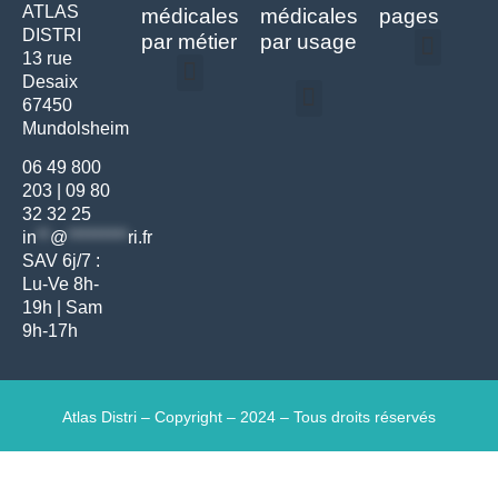
ATLAS
médicales
médicales
pages
DISTRI
par métier
par usage
13 rue
Desaix
Politique de confidentialité | Atlas Distri
Conditions générales de vente
Actualités matériel dentaire – Nouveautés & infos | Atlas Distri
Politique de cookies (UE) – RGPD & gestion des données Atlas
Livraison rapide & retours faciles – Conditions Atlas Distri
67450
Médecine générale
Bien-être – Entretien
Mundolsheim
Gants & protections
Instrumentations & pansements
Mobilier & founitures
Hygiène & entretien
Bien-être & autonomie
Diagnostics & urgences
06 49 800
203
|
09 80
32 32 25
in
**
@
*********
ri.fr
SAV 6j/7 :
Lu-Ve 8h-
19h | Sam
9h-17h
Atlas Distri – Copyright – 2024 – Tous droits réservés