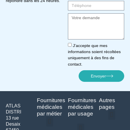
répondre dans les 24 heures.
J’accepte que mes
informations soient récoltées
uniquement à des fins de
contact.
Envoyer
Fournitures
Fournitures
Autres
ATLAS
médicales
médicales
pages
DISTRI
par métier
par usage
13 rue
Desaix
Politique de confidentialité | Atlas Distri
Conditions générales de vente
Actualités matériel dentaire – Nouveautés & infos | Atlas Distri
Politique de cookies (UE) – RGPD & gestion des données Atlas
Livraison rapide & retours faciles – Conditions Atlas Distri
Médecine générale
Bien-être – Entretien