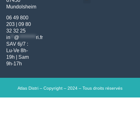
67450
Mundolsheim
Gants & protections
Instrumentations & pansements
Mobilier & founitures
Hygiène & entretien
Bien-être & autonomie
Diagnostics & urgences
06 49 800
203
|
09 80
32 32 25
in
**
@
*********
ri.fr
SAV 6j/7 :
Lu-Ve 8h-
19h | Sam
9h-17h
Atlas Distri – Copyright – 2024 – Tous droits réservés