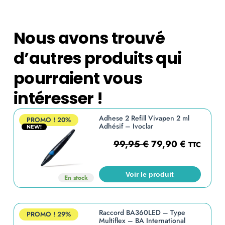
Nous avons trouvé
d’autres produits qui
pourraient vous
intéresser !
Adhese 2 Refill Vivapen 2 ml
PROMO !
20%
Adhésif – Ivoclar
NEW!
99,95
€
79,90
€
TTC
Voir le produit
En stock
Raccord BA360LED – Type
PROMO !
29%
Multiflex – BA International