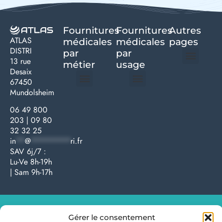
Fournitures
Fournitures
Autres
ATLAS
médicales
médicales
pages
DISTRI
par
par
13 rue
métier
usage ​
Desaix
Politique de confidentialité | Atlas Distri
Conditions générales de vente
Actualités matériel dentaire – Nouveautés & infos | Atlas Distri
Politique de cookies (UE) – RGPD & gestion des données Atlas
Livraison rapide & retours faciles – Conditions Atlas Distri
67450
Mundolsheim
Médecine générale
Bien-être – Entretien
Gants & protections
Instrumentations & pansements
Mobilier & founitures
Hygiène & entretien
Bien-être & autonomie
Diagnostics & urgences
06 49 800
203
|
09 80
32 32 25
in
**
@
*********
ri.fr
SAV 6j/7 :
Lu-Ve 8h-19h
| Sam 9h-17h
Atlas Distri – Copyright – 2024 – Tous droits réservés
Gérer le consentement