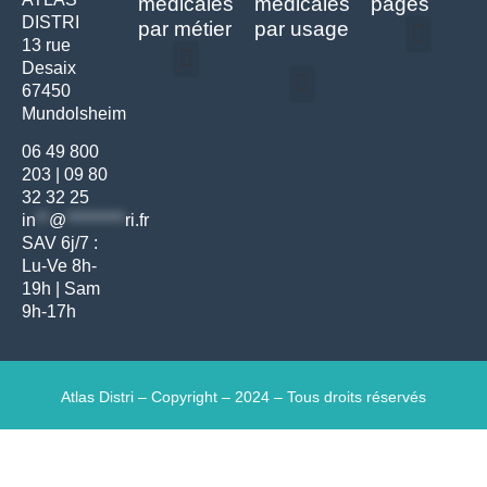
médicales
médicales
pages
DISTRI
par métier
par usage
13 rue
Desaix
Politique de confidentialité | Atlas Distri
Conditions générales de vente
Actualités matériel dentaire – Nouveautés & infos | Atlas Distri
Politique de cookies (UE) – RGPD & gestion des données Atlas
Livraison rapide & retours faciles – Conditions Atlas Distri
67450
Médecine générale
Bien-être – Entretien
Mundolsheim
Gants & protections
Instrumentations & pansements
Mobilier & founitures
Hygiène & entretien
Bien-être & autonomie
Diagnostics & urgences
06 49 800
203
|
09 80
32 32 25
in
**
@
*********
ri.fr
SAV 6j/7 :
Lu-Ve 8h-
19h | Sam
9h-17h
Atlas Distri – Copyright – 2024 – Tous droits réservés