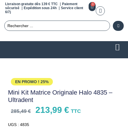
Livraison gratuite dès 139 € TTC ｜Paiement
0
sécurisé ｜Expédition sous 24h ｜Service client
6/7j
EN PROMO !
25%
Mini Kit Matrice Originale Halo 4835 –
Ultradent
213,99
€
285,49
€
TTC
UGS : 4835