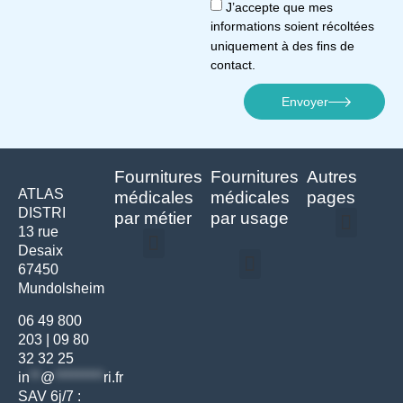
J’accepte que mes
informations soient récoltées
uniquement à des fins de
contact.
Envoyer
Fournitures
Fournitures
Autres
ATLAS
médicales
médicales
pages
DISTRI
par métier
par usage
13 rue
Desaix
Politique de confidentialité | Atlas Distri
Conditions générales de vente
Actualités matériel dentaire – Nouveautés & infos | Atlas Distri
Politique de cookies (UE) – RGPD & gestion des données Atlas
Livraison rapide & retours faciles – Conditions Atlas Distri
67450
Médecine générale
Bien-être – Entretien
Mundolsheim
Gants & protections
Instrumentations & pansements
Mobilier & founitures
Hygiène & entretien
Bien-être & autonomie
Diagnostics & urgences
06 49 800
203
|
09 80
32 32 25
in
**
@
*********
ri.fr
SAV 6j/7 :