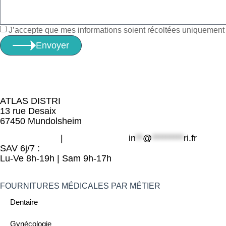
J’accepte que mes informations soient récoltées uniquement à
Envoyer
ATLAS DISTRI
13 rue Desaix
67450 Mundolsheim
06 49 800 203
|
09 80 32 32 25
in
**
@
*********
ri.fr
SAV 6j/7 :
Lu-Ve 8h-19h | Sam 9h-17h
FOURNITURES MÉDICALES PAR MÉTIER
Dentaire
Gynécologie