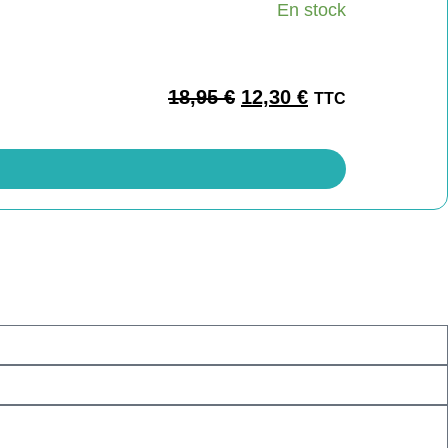
En stock
18,95
€
12,30
€
TTC