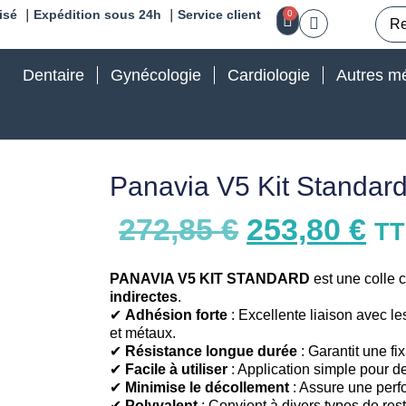
isé ｜Expédition sous 24h ｜Service client
0
Dentaire
Gynécologie
Cardiologie
Autres mé
Panavia V5 Kit Standar
272,85
€
253,80
€
T
PANAVIA V5 KIT STANDARD
est une colle 
indirectes
.
✔
Adhésion forte
: Excellente liaison avec 
et métaux.
✔
Résistance longue durée
: Garantit une fi
✔
Facile à utiliser
: Application simple pour d
✔
Minimise le décollement
: Assure une perf
✔
Polyvalent
: Convient à divers types de res