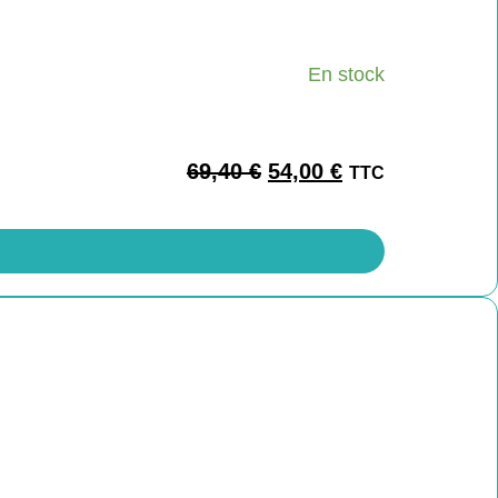
En stock
69,40
€
54,00
€
TTC