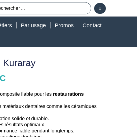
tiers
Par usage
Promos
Contact
d Kuraray
TC
composite fiable pour les
restaurations
les matériaux dentaires comme les céramiques
xation solide et durable.
es résultats optimaux.
ormance fiable pendant longtemps.
taurations dentaires.