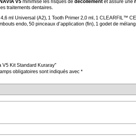
NAVIA V5
minimise les risques de
décollement
et assure une
es traitements dentaires.
 4,6 ml Universal (A2), 1 Tooth Primer 2,0 ml, 1 CLEARFIL™
uts endo, 50 pinceaux d’application (fin), 1 godet de mélange
ia V5 Kit Standard Kuraray”
amps obligatoires sont indiqués avec
*