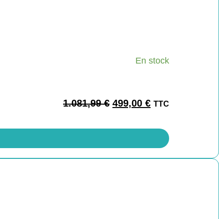
En stock
1.081,99
€
499,00
€
TTC