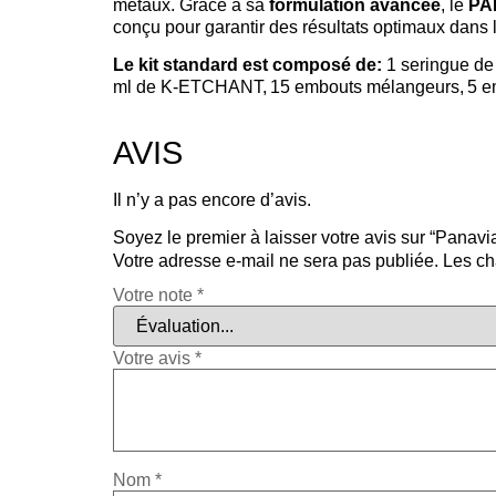
métaux. Grâce à sa
formulation avancée
, le
PA
conçu pour garantir des résultats optimaux dans l
Le kit standard est composé de:
1 seringue de
ml de K-ETCHANT, 15 embouts mélangeurs, 5 embo
AVIS
Il n’y a pas encore d’avis.
Soyez le premier à laisser votre avis sur “Panav
Votre adresse e-mail ne sera pas publiée.
Les ch
Votre note
*
Votre avis
*
Nom
*