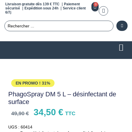
Livraison gratuite dès 139 € TTC ｜Paiement
0
sécurisé ｜Expédition sous 24h ｜Service client
6/7j
EN PROMO !
31%
PhagoSpray DM 5 L – désinfectant de
surface
34,50
€
49,90
€
TTC
UGS : 60414