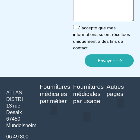
J’accepte que mes
informations soient récoltées
uniquement à des fins de
contact.
Envoyer
Fournitures
Fournitures
Autres
ATLAS
médicales
médicales
pages
DISTRI
par métier
par usage
13 rue
Desaix
Politique de confidentialité | Atlas Distri
Conditions générales de vente
Actualités matériel dentaire – Nouveautés & infos | Atlas Distri
Politique de cookies (UE) – RGPD & gestion des données Atlas
Livraison rapide & retours faciles – Conditions Atlas Distri
67450
Médecine générale
Bien-être – Entretien
Mundolsheim
Gants & protections
Instrumentations & pansements
Mobilier & founitures
Hygiène & entretien
Bien-être & autonomie
Diagnostics & urgences
06 49 800