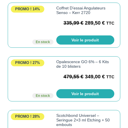
Coffret D’essai Angulateurs
PROMO !
14%
Senso – Kerr 2720
335,99
€
289,50
€
TTC
Voir le produit
En stock
Opalescence GO 6% – 6 Kits
PROMO !
27%
de 10 blisters
479,55
€
349,00
€
TTC
Voir le produit
En stock
Scotchbond Universel –
PROMO !
28%
Seringue 2×3 ml Etching + 50
embouts