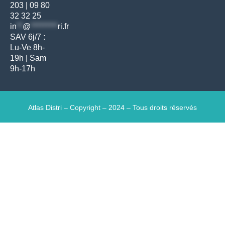
203
|
09 80
32 32 25
in
**
@
*********
ri.fr
SAV 6j/7 :
Lu-Ve 8h-
19h | Sam
9h-17h
Atlas Distri – Copyright – 2024 – Tous droits réservés