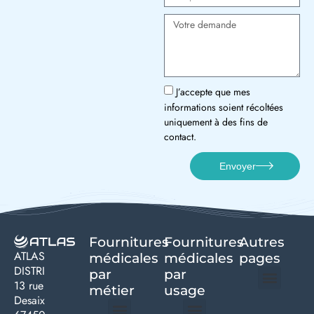
J’accepte que mes
informations soient récoltées
uniquement à des fins de
contact.
Envoyer
Fournitures
Fournitures
Autres
ATLAS
médicales
médicales
pages
DISTRI
par
par
13 rue
métier
usage ​
Desaix
Politique de confidentialité | Atlas Distri
Conditions générales de vente
Actualités matériel dentaire – Nouveautés & infos | Atlas Distri
Politique de cookies (UE) – RGPD & gestion des données Atlas
Livraison rapide & retours faciles – Conditions Atlas Distri