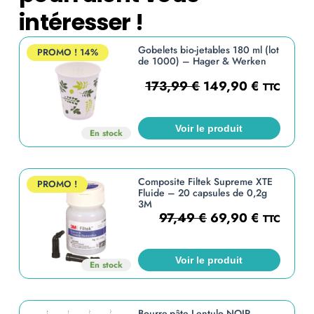
intéresser !
Gobelets bio-jetables 180 ml (lot
PROMO !
14%
de 1000) – Hager & Werken
173,99
€
149,90
€
TTC
Voir le produit
En stock
Composite Filtek Supreme XTE
PROMO !
Fluide – 20 capsules de 0,2g
3M
97,49
€
69,90
€
TTC
Voir le produit
En stock
Bourre-pâte Lentulo NOIR