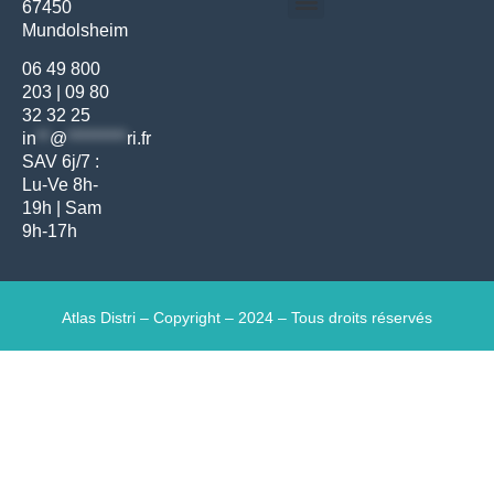
67450
Médecine générale
Bien-être – Entretien
Mundolsheim
Gants & protections
Instrumentations & pansements
Mobilier & founitures
Hygiène & entretien
Bien-être & autonomie
Diagnostics & urgences
06 49 800
203
|
09 80
32 32 25
in
**
@
*********
ri.fr
SAV 6j/7 :
Lu-Ve 8h-
19h | Sam
9h-17h
Atlas Distri – Copyright – 2024 – Tous droits réservés