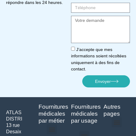
répondre dans les 24 heures.
J’accepte que mes
informations soient récoltées
uniquement à des fins de
contact.
Envoyer
Fournitures
Fournitures
Autres
ATLAS
médicales
médicales
pages
DISTRI
par métier
par usage
13 rue
Desaix
Politique de confidentialité | Atlas Distri
Conditions générales de vente
Actualités matériel dentaire – Nouveautés & infos | Atlas Distri
Politique de cookies (UE) – RGPD & gestion des données Atlas
Livraison rapide & retours faciles – Conditions Atlas Distri