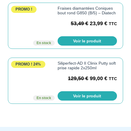
Fraises diamantées Coniques
PROMO !
bout rond G850 (B/5) – Diatech
53,49
€
23,99
€
TTC
Voir le produit
En stock
Siliperfect-AD II Clinix Putty soft
PROMO !
24%
prise rapide 2x250ml
129,50
€
99,00
€
TTC
Voir le produit
En stock