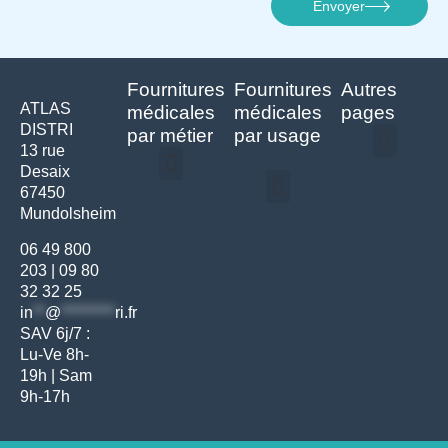
Envoyer
Fournitures
Fournitures
Autres
ATLAS
médicales
médicales
pages
DISTRI
par métier
par usage
13 rue
Desaix
Politique de confidentialité | Atlas Distri
Conditions générales de vente
Actualités matériel dentaire – Nouveautés & infos | Atlas Distri
Politique de cookies (UE) – RGPD & gestion des données Atlas
Livraison rapide & retours faciles – Conditions Atlas Distri
67450
Médecine générale
Bien-être – Entretien
Mundolsheim
Gants & protections
Instrumentations & pansements
Mobilier & founitures
Hygiène & entretien
Bien-être & autonomie
Diagnostics & urgences
06 49 800
203
|
09 80
32 32 25
in
**
@
*********
ri.fr
SAV 6j/7 :
Lu-Ve 8h-
19h | Sam
9h-17h