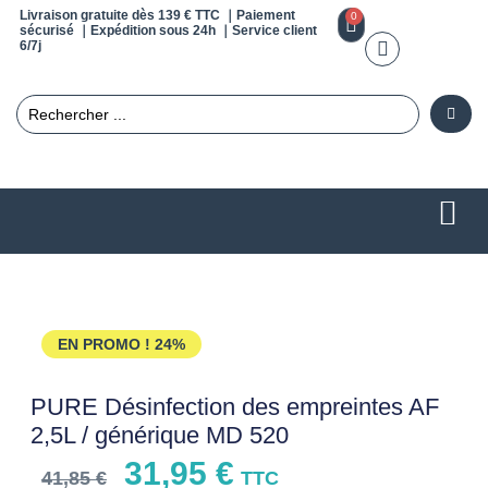
Livraison gratuite dès 139 € TTC ｜Paiement
0
sécurisé ｜Expédition sous 24h ｜Service client
6/7j
EN PROMO !
24%
PURE Désinfection des empreintes AF
2,5L / générique MD 520
31,95
€
41,85
€
TTC