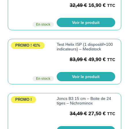
32,49
€
16,90
€
TTC
Voir le produit
En stock
Test Helix ISP (1 dispositif+100
PROMO !
41%
indicateurs) – Medistock
83,99
€
49,90
€
TTC
Voir le produit
En stock
Joncs B3 15 cm – Boite de 24
PROMO !
tiges – Nichrominox
34,49
€
27,50
€
TTC