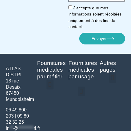
J’accepte que mes
informations soient récoltées
uniquement à des fins de
contact.
Envoyer
Fournitures
Fournitures
Autres
ATLAS
médicales
médicales
pages
DISTRI
par métier
par usage
13 rue
Desaix
Politique de confidentialité | Atlas Distri
Conditions générales de vente
Actualités matériel dentaire – Nouveautés & infos | Atlas Distri
Politique de cookies (UE) – RGPD & gestion des données Atlas
Livraison rapide & retours faciles – Conditions Atlas Distri
67450
Médecine générale
Bien-être – Entretien
Mundolsheim
Gants & protections
Instrumentations & pansements
Mobilier & founitures
Hygiène & entretien
Bien-être & autonomie
Diagnostics & urgences
06 49 800
203
|
09 80
32 32 25
in
**
@
*********
ri.fr