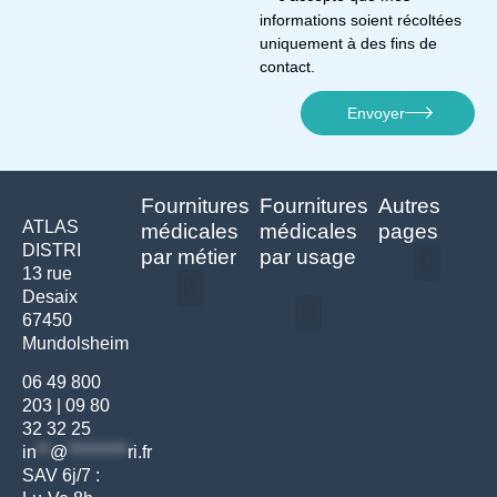
informations soient récoltées
uniquement à des fins de
contact.
Envoyer
Fournitures
Fournitures
Autres
ATLAS
médicales
médicales
pages
DISTRI
par métier
par usage
13 rue
Desaix
Politique de confidentialité | Atlas Distri
Conditions générales de vente
Actualités matériel dentaire – Nouveautés & infos | Atlas Distri
Politique de cookies (UE) – RGPD & gestion des données Atlas
Livraison rapide & retours faciles – Conditions Atlas Distri
67450
Médecine générale
Bien-être – Entretien
Mundolsheim
Gants & protections
Instrumentations & pansements
Mobilier & founitures
Hygiène & entretien
Bien-être & autonomie
Diagnostics & urgences
06 49 800
203
|
09 80
32 32 25
in
**
@
*********
ri.fr
SAV 6j/7 :