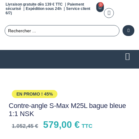
Livraison gratuite dès 139 € TTC ｜Paiement
0
sécurisé ｜Expédition sous 24h ｜Service client
6/7j
EN PROMO !
45%
Contre-angle S-Max M25L bague bleue
1:1 NSK
579,00
€
1.052,45
€
TTC