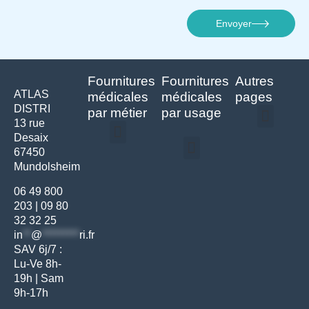
Envoyer
Fournitures
Fournitures
Autres
ATLAS
médicales
médicales
pages
DISTRI
par métier
par usage
13 rue
Desaix
Politique de confidentialité | Atlas Distri
Conditions générales de vente
Actualités matériel dentaire – Nouveautés & infos | Atlas Distri
Politique de cookies (UE) – RGPD & gestion des données Atlas
Livraison rapide & retours faciles – Conditions Atlas Distri
67450
Médecine générale
Bien-être – Entretien
Mundolsheim
Gants & protections
Instrumentations & pansements
Mobilier & founitures
Hygiène & entretien
Bien-être & autonomie
Diagnostics & urgences
06 49 800
203
|
09 80
32 32 25
in
**
@
*********
ri.fr
SAV 6j/7 :
Lu-Ve 8h-
19h | Sam
9h-17h