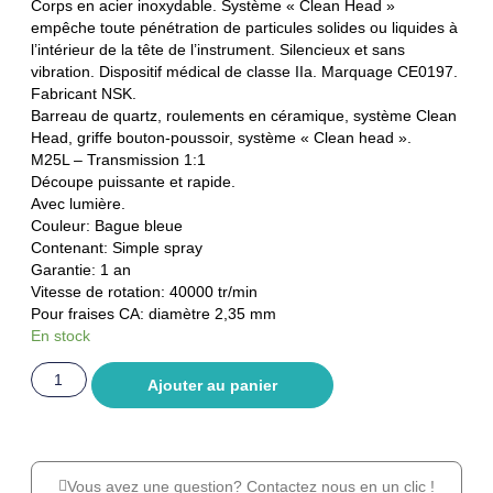
Corps en acier inoxydable. Système « Clean Head »
empêche toute pénétration de particules solides ou liquides à
l’intérieur de la tête de l’instrument. Silencieux et sans
vibration. Dispositif médical de classe IIa. Marquage CE0197.
Fabricant NSK.
Barreau de quartz, roulements en céramique, système Clean
Head, griffe bouton-poussoir, système « Clean head ».
M25L – Transmission 1:1
Découpe puissante et rapide.
Avec lumière.
Couleur: Bague bleue
Contenant: Simple spray
Garantie: 1 an
Vitesse de rotation: 40000 tr/min
Pour fraises CA: diamètre 2,35 mm
En stock
Ajouter au panier
Vous avez une question? Contactez nous en un clic !