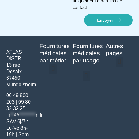
uniquement à des fins de
contact.
Envoyer
Fournitures
Fournitures
Autres
ATLAS
médicales
médicales
pages
DISTRI
par métier
par usage
13 rue
Desaix
Politique de confidentialité | Atlas Distri
Conditions générales de vente
Actualités matériel dentaire – Nouveautés & infos | Atlas Distri
Politique de cookies (UE) – RGPD & gestion des données Atlas
Livraison rapide & retours faciles – Conditions Atlas Distri
67450
Médecine générale
Bien-être – Entretien
Mundolsheim
Gants & protections
Instrumentations & pansements
Mobilier & founitures
Hygiène & entretien
Bien-être & autonomie
Diagnostics & urgences
06 49 800
203
|
09 80
32 32 25
in
**
@
*********
ri.fr
SAV 6j/7 :
Lu-Ve 8h-
19h | Sam