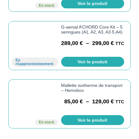
Voir le produit
En stock
G-aenial A’CHORD Core Kit – 5
seringues (A1, A2, A3, A3.5,A4)
289,00
€
–
299,00
€
TTC
En
Voir le produit
réapprovisionnement
Mallette isotherme de transport
– Hemobox
85,00
€
–
129,00
€
TTC
Voir le produit
En stock