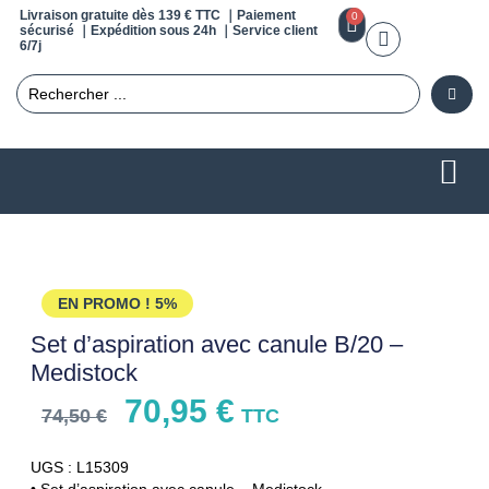
Livraison gratuite dès 139 € TTC ｜Paiement
0
sécurisé ｜Expédition sous 24h ｜Service client
6/7j
EN PROMO !
5%
Set d’aspiration avec canule B/20 –
Medistock
70,95
€
74,50
€
TTC
UGS : L15309
• Set d’aspiration avec canule – Medistock.