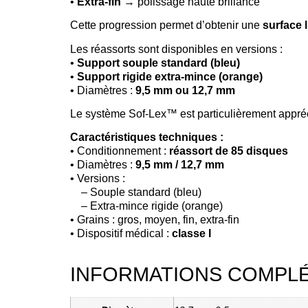
•
Extra-fin
→ polissage haute brillance
Cette progression permet d’obtenir une
surface l
Les réassorts sont disponibles en versions :
•
Support souple standard (bleu)
•
Support rigide extra-mince (orange)
• Diamètres :
9,5 mm ou 12,7 mm
Le système Sof-Lex™ est particulièrement appré
Caractéristiques techniques :
• Conditionnement :
réassort de 85 disques
• Diamètres :
9,5 mm / 12,7 mm
• Versions :
– Souple standard (bleu)
– Extra-mince rigide (orange)
• Grains : gros, moyen, fin, extra-fin
• Dispositif médical :
classe I
INFORMATIONS COMPL