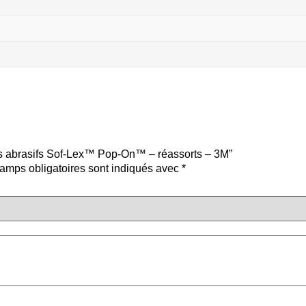
ues abrasifs Sof-Lex™ Pop-On™ – réassorts – 3M”
amps obligatoires sont indiqués avec
*