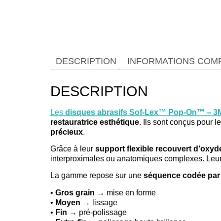
DESCRIPTION
INFORMATIONS COM
DESCRIPTION
Les
disques abrasifs Sof-Lex™ Pop-On™ – 3
restauratrice esthétique
. Ils sont conçus pour l
précieux
.
Grâce à leur
support flexible recouvert d’oxy
interproximales ou anatomiques complexes. Leu
La gamme repose sur une
séquence codée par 
•
Gros grain
→ mise en forme
•
Moyen
→ lissage
•
Fin
→ pré-polissage