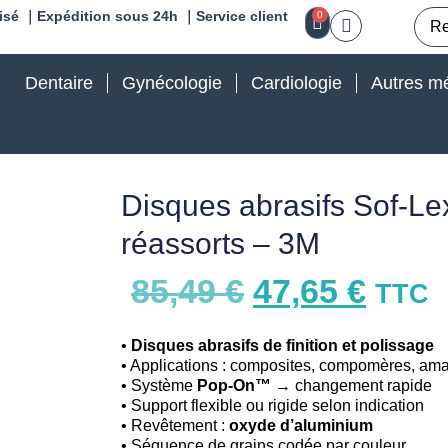
isé ｜Expédition sous 24h ｜Service client
0
Dentaire
Gynécologie
Cardiologie
Autres mé
Disques abrasifs Sof-
réassorts – 3M
85,49
€
47,65
€
TTC
•
Disques abrasifs de finition et polissage
• Applications : composites, compomères, am
• Système
Pop-On™
→ changement rapide
• Support flexible ou rigide selon indication
• Revêtement :
oxyde d’aluminium
• Séquence de grains codée par couleur