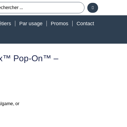
tiers
Par usage
Promos
Contact
Lex™ Pop-On™ –
algame, or