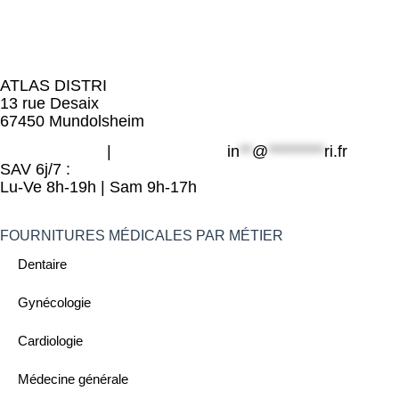
ATLAS DISTRI
13 rue Desaix
67450 Mundolsheim
06 49 800 203
|
09 80 32 32 25
in
**
@
*********
ri.fr
SAV 6j/7 :
Lu-Ve 8h-19h | Sam 9h-17h
FOURNITURES MÉDICALES PAR MÉTIER
Dentaire
Gynécologie
Cardiologie
Médecine générale