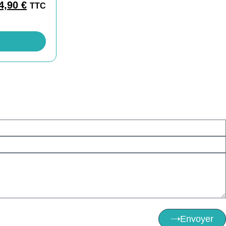
4,90
€
TTC
Envoyer