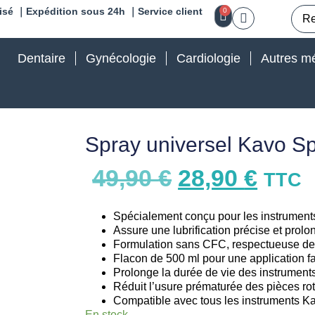
isé ｜Expédition sous 24h ｜Service client
0
Dentaire
Gynécologie
Cardiologie
Autres mé
Spray universel Kavo S
49,90
€
28,90
€
TTC
Spécialement conçu pour les instrumen
Assure une lubrification précise et prolo
Formulation sans CFC, respectueuse de
Flacon de 500 ml pour une application fac
Prolonge la durée de vie des instruments
Réduit l’usure prématurée des pièces rot
Compatible avec tous les instruments Ka
En stock