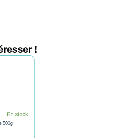
éresser !
En stock
e 500g