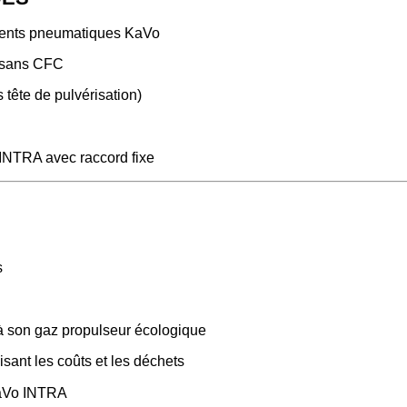
uments pneumatiques KaVo
, sans CFC
 tête de pulvérisation)
INTRA avec raccord fixe
s
à son gaz propulseur écologique
isant les coûts et les déchets
KaVo INTRA