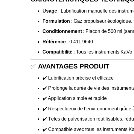
Usage
:
Lubrification manuelle des instr
Formulation
:
Gaz propulseur écologique
Conditionnement
:
Flacon de 500 ml (sans
Référence
:
0.411.9640
Compatibilité
:
Tous les instruments KaVo 
✅
AVANTAGES PRODUIT
✔️
Lubrification précise et efficace
✔️
Prolonge la durée de vie des instrument
✔️
Application simple et rapide
✔️
Respectueux de l’environnement grâce 
✔️
Têtes de pulvérisation réutilisables, rédu
✔️
Compatible avec tous les instruments 