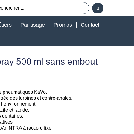
tiers
Par usage
Promos
Contact
pray 500 ml sans embout
ts pneumatiques KaVo.
ngée des turbines et contre-angles.
 l’environnement.
ile et rapide.
 dentaires.
atives.
Vo INTRA à raccord fixe.