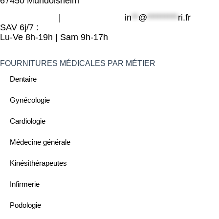
67450 Mundolsheim
06 49 800 203
|
09 80 32 32 25
in
**
@
*********
ri.fr
SAV 6j/7 :
Lu-Ve 8h-19h | Sam 9h-17h
FOURNITURES MÉDICALES PAR MÉTIER
Dentaire
Gynécologie
Cardiologie
Médecine générale
Kinésithérapeutes
Infirmerie
Podologie