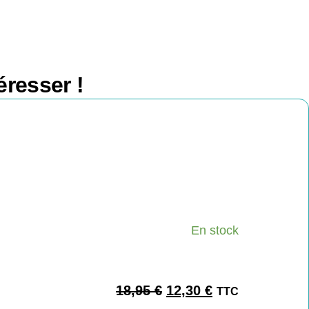
éresser !
En stock
18,95
€
12,30
€
TTC