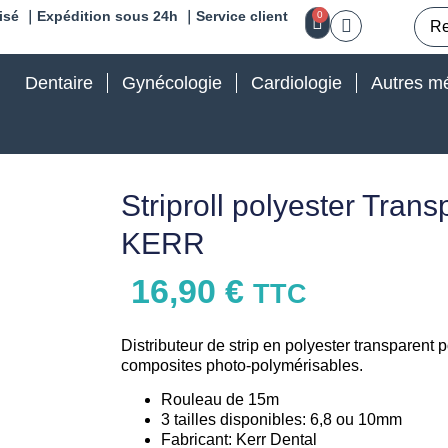
isé ｜Expédition sous 24h ｜Service client
0
Dentaire
Gynécologie
Cardiologie
Autres mé
Striproll polyester Tra
KERR
16,90
€
TTC
Distributeur de strip en polyester transparent p
composites photo-polymérisables.
Rouleau de 15m
3 tailles disponibles: 6,8 ou 10mm
Fabricant: Kerr Dental