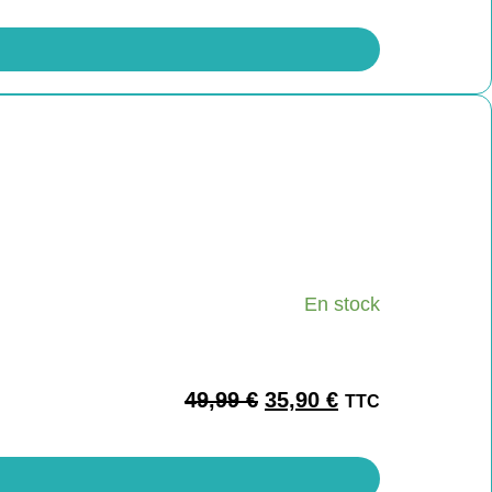
En stock
49,99
€
35,90
€
TTC