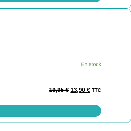
En stock
19,95
€
13,90
€
TTC