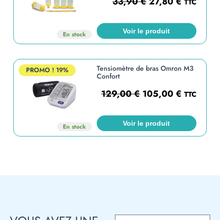
33,90
€
27,80
€
TTC
Voir le produit
En stock
Tensiomètre de bras Omron M3
PROMO !
19%
Confort
129,00
€
105,00
€
TTC
Voir le produit
En stock