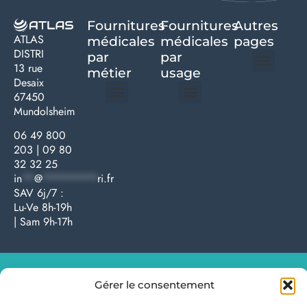
Fournitures
Fournitures
Autres
ATLAS
médicales
médicales
pages
DISTRI
par
par
13 rue
métier
usage ​
Desaix
Politique de confidentialité | Atlas Distri
Conditions générales de vente
Actualités matériel dentaire – Nouveautés & infos | Atlas Distri
Politique de cookies (UE) – RGPD & gestion des données Atlas
Livraison rapide & retours faciles – Conditions Atlas Distri
67450
Mundolsheim
Médecine générale
Bien-être – Entretien
Gants & protections
Instrumentations & pansements
Mobilier & founitures
Hygiène & entretien
Bien-être & autonomie
Diagnostics & urgences
06 49 800
203
|
09 80
32 32 25
in
**
@
*********
ri.fr
SAV 6j/7 :
Lu-Ve 8h-19h
| Sam 9h-17h
Atlas Distri – Copyright – 2024 – Tous droits réservés
Gérer le consentement