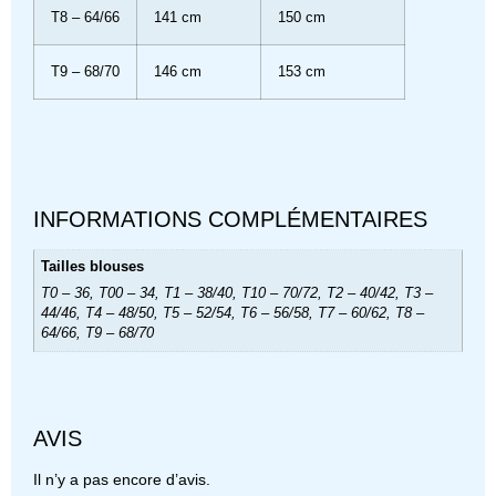
T8 – 64/66
141 cm
150 cm
T9 – 68/70
146 cm
153 cm
INFORMATIONS COMPLÉMENTAIRES
Tailles blouses
T0 – 36, T00 – 34, T1 – 38/40, T10 – 70/72, T2 – 40/42, T3 –
44/46, T4 – 48/50, T5 – 52/54, T6 – 56/58, T7 – 60/62, T8 –
64/66, T9 – 68/70
AVIS
Il n’y a pas encore d’avis.