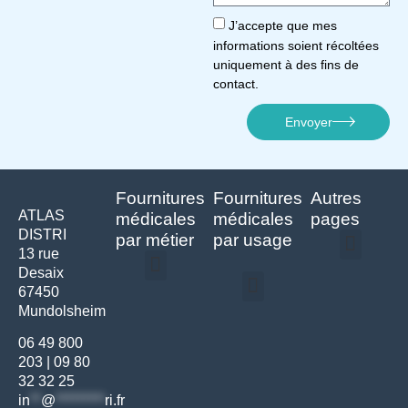
J’accepte que mes
informations soient récoltées
uniquement à des fins de
contact.
Envoyer
Fournitures
Fournitures
Autres
ATLAS
médicales
médicales
pages
DISTRI
par métier
par usage
13 rue
Desaix
Politique de confidentialité | Atlas Distri
Conditions générales de vente
Actualités matériel dentaire – Nouveautés & infos | Atlas Distri
Politique de cookies (UE) – RGPD & gestion des données Atlas
Livraison rapide & retours faciles – Conditions Atlas Distri
67450
Médecine générale
Bien-être – Entretien
Mundolsheim
Gants & protections
Instrumentations & pansements
Mobilier & founitures
Hygiène & entretien
Bien-être & autonomie
Diagnostics & urgences
06 49 800
203
|
09 80
32 32 25
in
**
@
*********
ri.fr