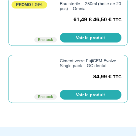
Eau sterile – 250ml (boite de 20
PROMO !
24%
pcs) – Omnia
61,49
€
46,50
€
TTC
Voir le produit
En stock
Ciment verre FujiCEM Evolve
Single pack – GC dental
84,99
€
TTC
Voir le produit
En stock