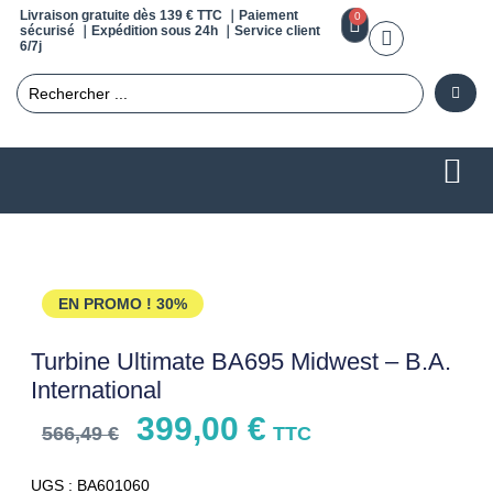
Livraison gratuite dès 139 € TTC ｜Paiement
0
sécurisé ｜Expédition sous 24h ｜Service client
6/7j
EN PROMO !
30%
Turbine Ultimate BA695 Midwest – B.A.
International
399,00
€
566,49
€
TTC
UGS : BA601060