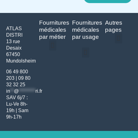
Fournitures
Fournitures
Autres
ATLAS
médicales
médicales
pages
DISTRI
par métier
par usage
13 rue
Desaix
Politique de confidentialité | Atlas Distri
Conditions générales de vente
Actualités matériel dentaire – Nouveautés & infos | Atlas Distri
Politique de cookies (UE) – RGPD & gestion des données Atlas
Livraison rapide & retours faciles – Conditions Atlas Distri
67450
Médecine générale
Bien-être – Entretien
Mundolsheim
Gants & protections
Instrumentations & pansements
Mobilier & founitures
Hygiène & entretien
Bien-être & autonomie
Diagnostics & urgences
06 49 800
203
|
09 80
32 32 25
in
**
@
*********
ri.fr
SAV 6j/7 :
Lu-Ve 8h-
19h | Sam
9h-17h