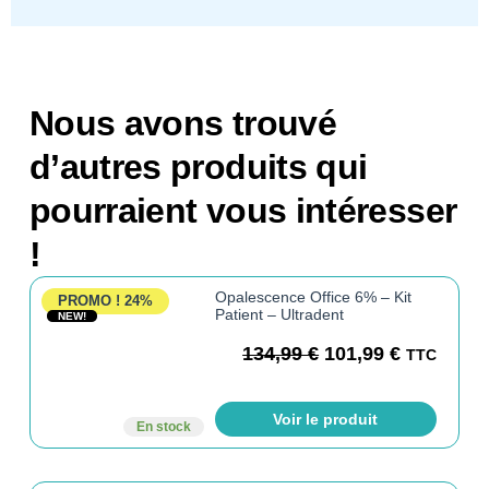
Nous avons trouvé
d’autres produits qui
pourraient vous intéresser
!
Opalescence Office 6% – Kit
PROMO !
24%
Patient – Ultradent
NEW!
134,99
€
101,99
€
TTC
Voir le produit
En stock