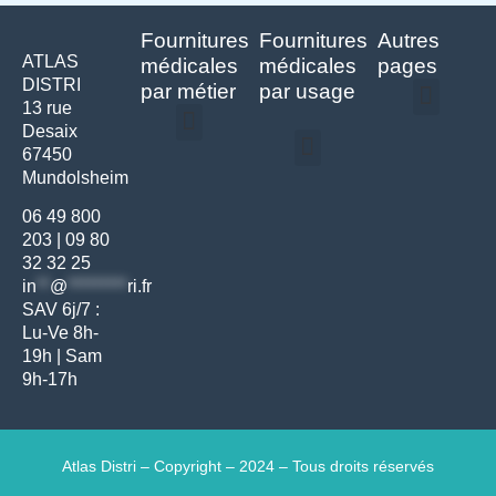
Fournitures
Fournitures
Autres
ATLAS
médicales
médicales
pages
DISTRI
par métier
par usage
13 rue
Desaix
Politique de confidentialité | Atlas Distri
Conditions générales de vente
Actualités matériel dentaire – Nouveautés & infos | Atlas Distri
Politique de cookies (UE) – RGPD & gestion des données Atlas
Livraison rapide & retours faciles – Conditions Atlas Distri
67450
Médecine générale
Bien-être – Entretien
Mundolsheim
Gants & protections
Instrumentations & pansements
Mobilier & founitures
Hygiène & entretien
Bien-être & autonomie
Diagnostics & urgences
06 49 800
203
|
09 80
32 32 25
in
**
@
*********
ri.fr
SAV 6j/7 :
Lu-Ve 8h-
19h | Sam
9h-17h
Atlas Distri – Copyright – 2024 – Tous droits réservés