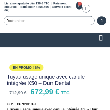
Livraison gratuite dès 139 € TTC ｜Paiement
0
sécurisé ｜Expédition sous 24h ｜Service client
6/7j
EN PROMO !
6%
Tuyau usage unique avec canule
intégrée X50 – Dürr Dental
672,99
€
712,99
€
TTC
UGS : 067098104E
•
Tuyau usage unique avec canule intégrée X50 – Dürr