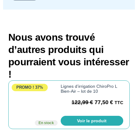
Nous avons trouvé
d’autres produits qui
pourraient vous intéresser
!
Lignes d’irrigation ChiroPro L
PROMO !
37%
Bien-Air – lot de 10
122,99
€
77,50
€
TTC
Voir le produit
En stock