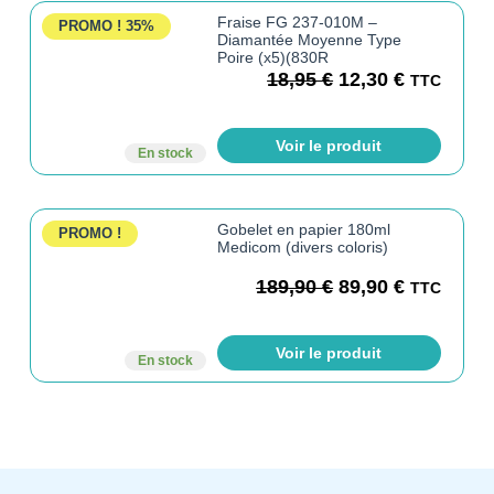
Fraise FG 237-010M –
PROMO !
35%
Diamantée Moyenne Type
Poire (x5)(830R
18,95
€
12,30
€
TTC
Voir le produit
En stock
Gobelet en papier 180ml
PROMO !
Medicom (divers coloris)
189,90
€
89,90
€
TTC
Voir le produit
En stock