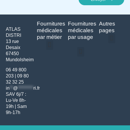
Fournitures
Fournitures
Autres
ATLAS
médicales
médicales
pages
DISTRI
par métier
par usage
13 rue
Desaix
Politique de confidentialité | Atlas Distri
Conditions générales de vente
Actualités matériel dentaire – Nouveautés & infos | Atlas Distri
Politique de cookies (UE) – RGPD & gestion des données Atlas
Livraison rapide & retours faciles – Conditions Atlas Distri
67450
Médecine générale
Bien-être – Entretien
Mundolsheim
Gants & protections
Instrumentations & pansements
Mobilier & founitures
Hygiène & entretien
Bien-être & autonomie
Diagnostics & urgences
06 49 800
203
|
09 80
32 32 25
in
**
@
*********
ri.fr
SAV 6j/7 :
Lu-Ve 8h-
19h | Sam
9h-17h