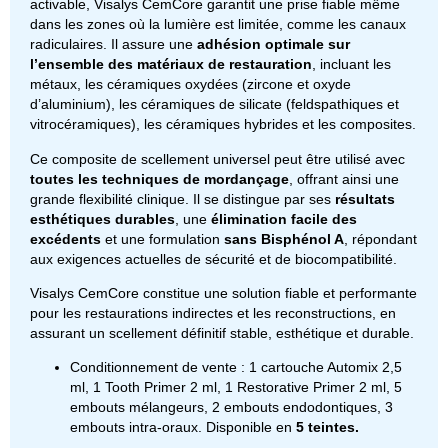
activable, Visalys CemCore garantit une prise fiable même
dans les zones où la lumière est limitée, comme les canaux
radiculaires. Il assure une
adhésion optimale sur
l’ensemble des matériaux de restauration
, incluant les
métaux, les céramiques oxydées (zircone et oxyde
d’aluminium), les céramiques de silicate (feldspathiques et
vitrocéramiques), les céramiques hybrides et les composites.
Ce composite de scellement universel peut être utilisé avec
toutes les techniques de mordançage
, offrant ainsi une
grande flexibilité clinique. Il se distingue par ses
résultats
esthétiques durables
, une
élimination facile des
excédents
et une formulation
sans Bisphénol A
, répondant
aux exigences actuelles de sécurité et de biocompatibilité.
Visalys CemCore constitue une solution fiable et performante
pour les restaurations indirectes et les reconstructions, en
assurant un scellement définitif stable, esthétique et durable.
Conditionnement de vente : 1 cartouche Automix 2,5
ml, 1 Tooth Primer 2 ml, 1 Restorative Primer 2 ml, 5
embouts mélangeurs, 2 embouts endodontiques, 3
embouts intra-oraux. Disponible en
5 teintes.