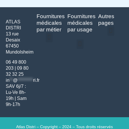
Fournitures
Fournitures
Autres
ATLAS
médicales
médicales
pages
DISTRI
par métier
par usage
13 rue
Desaix
Politique de confidentialité | Atlas Distri
Conditions générales de vente
Actualités matériel dentaire – Nouveautés & infos | Atlas Distri
Politique de cookies (UE) – RGPD & gestion des données Atlas
Livraison rapide & retours faciles – Conditions Atlas Distri
67450
Médecine générale
Bien-être – Entretien
Mundolsheim
Gants & protections
Instrumentations & pansements
Mobilier & founitures
Hygiène & entretien
Bien-être & autonomie
Diagnostics & urgences
06 49 800
203
|
09 80
32 32 25
in
**
@
*********
ri.fr
SAV 6j/7 :
Lu-Ve 8h-
19h | Sam
9h-17h
Atlas Distri – Copyright – 2024 – Tous droits réservés