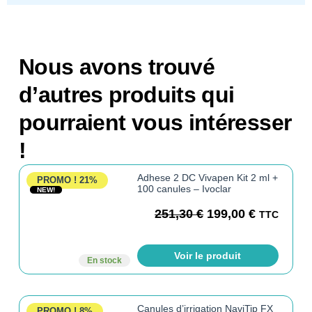
Nous avons trouvé
d’autres produits qui
pourraient vous intéresser
!
Adhese 2 DC Vivapen Kit 2 ml +
PROMO !
21%
100 canules – Ivoclar
NEW!
251,30
€
199,00
€
TTC
Voir le produit
En stock
Canules d’irrigation NaviTip FX
PROMO !
8%