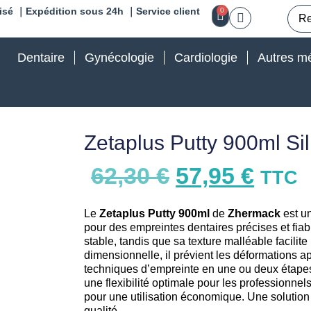
isé ｜Expédition sous 24h ｜Service client
0
Dentaire
Gynécologie
Cardiologie
Autres mé
Zetaplus Putty 900ml S
62,30
€
57,95
€
TTC
Le
Zetaplus Putty 900ml
de
Zhermack
est un
pour des empreintes dentaires précises et fiab
stable, tandis que sa texture malléable facilite
dimensionnelle, il prévient les déformations ap
techniques d’empreinte en une ou deux étapes.
une flexibilité optimale pour les professionnels
pour une utilisation économique. Une solutio
qualité.