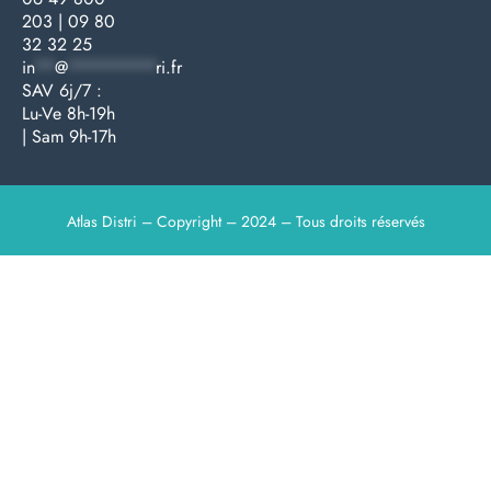
203
|
09 80
32 32 25
in
**
@
*********
ri.fr
SAV 6j/7 :
Lu-Ve 8h-19h
| Sam 9h-17h
Atlas Distri – Copyright – 2024 – Tous droits réservés