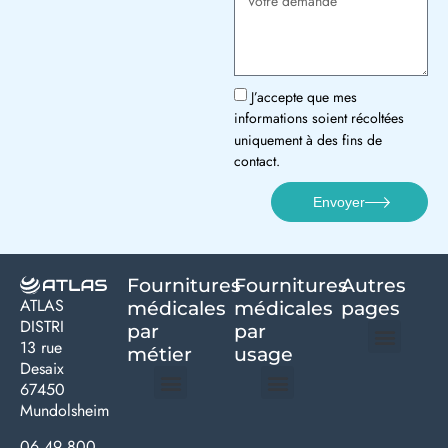
J’accepte que mes
informations soient récoltées
uniquement à des fins de
contact.
Envoyer
Fournitures
Fournitures
Autres
ATLAS
médicales
médicales
pages
DISTRI
par
par
13 rue
métier
usage ​
Desaix
Politique de confidentialité | Atlas Distri
Conditions générales de vente
Actualités matériel dentaire – Nouveautés & infos | Atlas Distri
Politique de cookies (UE) – RGPD & gestion des données Atlas
Livraison rapide & retours faciles – Conditions Atlas Distri
67450
Mundolsheim
Médecine générale
Bien-être – Entretien
Gants & protections
Instrumentations & pansements
Mobilier & founitures
Hygiène & entretien
Bien-être & autonomie
Diagnostics & urgences
06 49 800