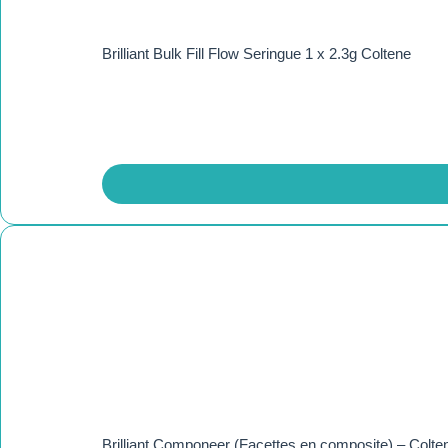
Brilliant Bulk Fill Flow Seringue 1 x 2.3g Coltene
Brilliant Componeer (Facettes en composite) – Colte