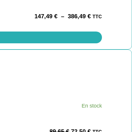
147,49
€
–
386,49
€
TTC
En stock
89,65
€
72,50
€
TTC