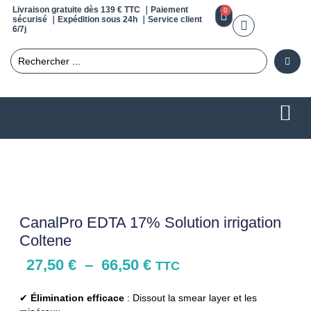
Livraison gratuite dès 139 € TTC ｜Paiement
0
sécurisé ｜Expédition sous 24h ｜Service client
6/7j
CanalPro EDTA 17% Solution irrigation
Coltene
27,50
€
–
66,50
€
TTC
✔
Élimination efficace
: Dissout la smear layer et les