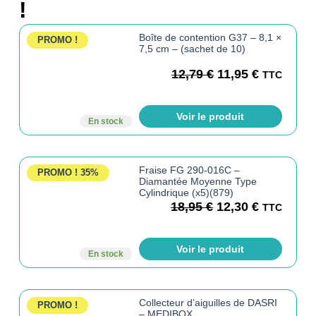
!
Boîte de contention G37 – 8,1 ×
PROMO !
7,5 cm – (sachet de 10)
12,79
€
11,95
€
TTC
Voir le produit
En stock
Fraise FG 290-016C –
PROMO !
35%
Diamantée Moyenne Type
Cylindrique (x5)(879)
18,95
€
12,30
€
TTC
Voir le produit
En stock
Collecteur d’aiguilles de DASRI
PROMO !
– MEDIBOX