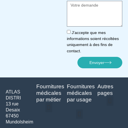
J’accepte que mes
informations soient récoltées
uniquement à des fins de
contact.
Envoyer
Fournitures
Fournitures
Autres
ATLAS
médicales
médicales
pages
DISTRI
par métier
par usage
13 rue
Desaix
Politique de confidentialité | Atlas Distri
Conditions générales de vente
Actualités matériel dentaire – Nouveautés & infos | Atlas Distri
Politique de cookies (UE) – RGPD & gestion des données Atlas
Livraison rapide & retours faciles – Conditions Atlas Distri
67450
Médecine générale
Bien-être – Entretien
Mundolsheim
Gants & protections
Instrumentations & pansements
Mobilier & founitures
Hygiène & entretien
Bien-être & autonomie
Diagnostics & urgences