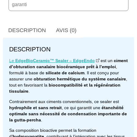
garanti
DESCRIPTION
AVIS (0)
DESCRIPTION
Le
EdgeBioCeramic™ Sealer – EdgeEndo
est un
ciment
d’obturation canalaire biocéramique prêt à l’emploi
,
formulé à base de
silicate de calcium
. Il est conçu pour
assurer une
obturation hermétique du système canalaire
,
tout en favorisant la
biocompatibilité et la régénération
tissulaire
.
Contrairement aux ciments conventionnels, ce sealer est
hydrophile et sans retrait
, ce qui garantit une
étanchéité
optimale sans nécessité de condensation importante de
la gutta-percha
.
Sa composition bioactive permet la formation
d’
hydroxyapatite
, contribuant à l’intégration avec les tissus