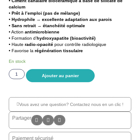
•
Ciment canalaire biocéramique à base de silicate de
calcium
•
Prêt à l’emploi (pas de mélange)
•
Hydrophile → excellente adaptation aux parois
•
Sans retrait → étanchéité optimale
• Action
antimicrobienne
• Formation d’
hydroxyapatite (bioactivité)
• Haute
radio-opacité
pour contrôle radiologique
• Favorise la
régénération tissulaire
En stock
Ajouter au panier
Vous avez une question? Contactez nous en un clic !
Partager
Paiement sécurisé