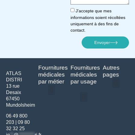
J’accepte que mes
informations soient récoltées
uniquement à des fins de
contact.
Envoyer
Fournitures
Fournitures
Autres
ATLAS
médicales
médicales
pages
DISTRI
par métier
par usage
13 rue
Desaix
Politique de confidentialité | Atlas Distri
Conditions générales de vente
Actualités matériel dentaire – Nouveautés & infos | Atlas Distri
Politique de cookies (UE) – RGPD & gestion des données Atlas
Livraison rapide & retours faciles – Conditions Atlas Distri
67450
Médecine générale
Bien-être – Entretien
Mundolsheim
Gants & protections
Instrumentations & pansements
Mobilier & founitures
Hygiène & entretien
Bien-être & autonomie
Diagnostics & urgences
06 49 800
203
|
09 80
32 32 25
in
**
@
*********
ri.fr