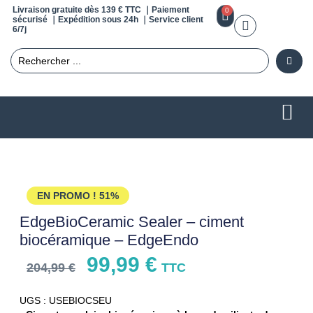
Livraison gratuite dès 139 € TTC ｜Paiement
0
sécurisé ｜Expédition sous 24h ｜Service client
6/7j
EN PROMO !
51%
EdgeBioCeramic Sealer – ciment
biocéramique – EdgeEndo
99,99
€
204,99
€
TTC
UGS : USEBIOCSEU