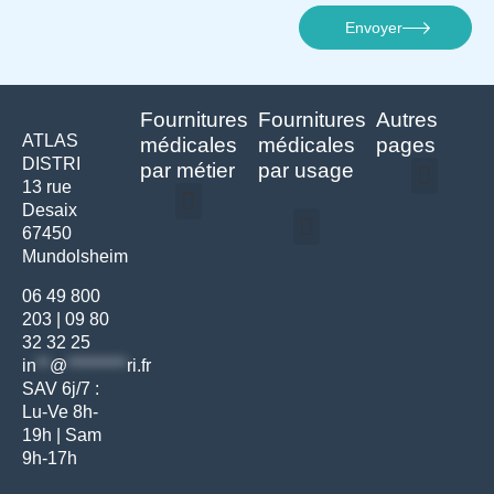
Envoyer
Fournitures
Fournitures
Autres
ATLAS
médicales
médicales
pages
DISTRI
par métier
par usage
13 rue
Desaix
Politique de confidentialité | Atlas Distri
Conditions générales de vente
Actualités matériel dentaire – Nouveautés & infos | Atlas Distri
Politique de cookies (UE) – RGPD & gestion des données Atlas
Livraison rapide & retours faciles – Conditions Atlas Distri
67450
Médecine générale
Bien-être – Entretien
Mundolsheim
Gants & protections
Instrumentations & pansements
Mobilier & founitures
Hygiène & entretien
Bien-être & autonomie
Diagnostics & urgences
06 49 800
203
|
09 80
32 32 25
in
**
@
*********
ri.fr
SAV 6j/7 :
Lu-Ve 8h-
19h | Sam
9h-17h