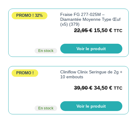
Fraise FG 277-025M –
PROMO !
32%
Diamantée Moyenne Type Œuf
(x5) (379)
22,95
€
15,50
€
TTC
Voir le produit
En stock
Cliniflow Clinix Seringue de 2g +
PROMO !
10 embouts
39,90
€
34,50
€
TTC
Voir le produit
En stock