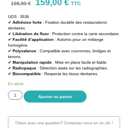
159,00
€
198,90
€
TTC
UGS : 3536
✔
Adhésion forte
: Fixation durable des restaurations
dentaires.
✔
Libération de fluor
: Protection contre la carie secondaire.
✔
Facilité d’application
: Automix pour un mélange
homogène.
✔
Polyvalence
: Compatible avec couronnes, bridges et
tenons.
✔
Manipulation rapide
: Mise en place facile et fiable.
✔
Radiopaque
: Détection aisée sur les radiographies.
✔
Biocompatible
: Respecte les tissus dentaires.
En stock
Ajouter au panier
Vous avez une question? Contactez nous en un clic !