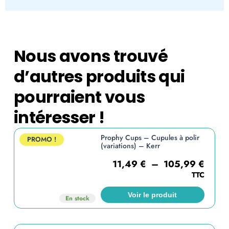
Nous avons trouvé
d’autres produits qui
pourraient vous
intéresser !
Prophy Cups – Cupules à polir
PROMO !
(variations) – Kerr
11,49
€
–
105,99
€
TTC
Voir le produit
En stock