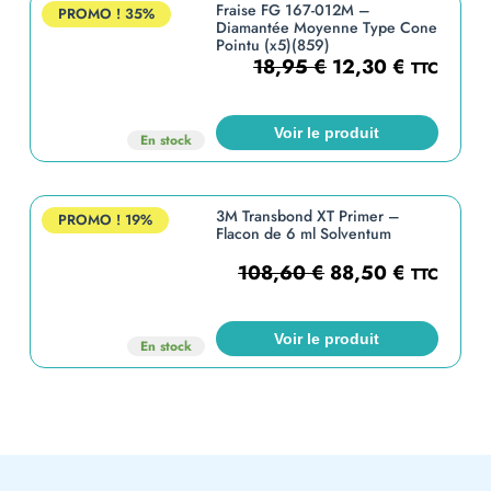
Fraise FG 167-012M –
PROMO !
35%
Diamantée Moyenne Type Cone
Pointu (x5)(859)
18,95
€
12,30
€
TTC
Voir le produit
En stock
3M Transbond XT Primer –
PROMO !
19%
Flacon de 6 ml Solventum
108,60
€
88,50
€
TTC
Voir le produit
En stock