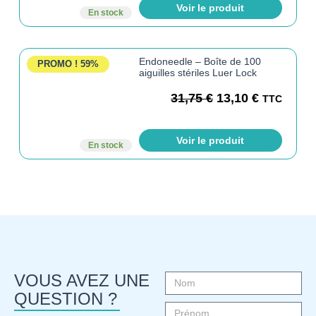
Voir le produit
En stock
Endoneedle – Boîte de 100
PROMO !
59%
aiguilles stériles Luer Lock
31,75
€
13,10
€
TTC
Voir le produit
En stock
VOUS AVEZ UNE
QUESTION ?