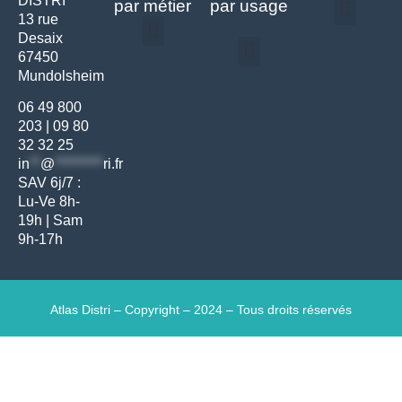
DISTRI
par métier
par usage
13 rue
Desaix
Politique de confidentialité | Atlas Distri
Conditions générales de vente
Actualités matériel dentaire – Nouveautés & infos | Atlas Distri
Politique de cookies (UE) – RGPD & gestion des données Atlas
Livraison rapide & retours faciles – Conditions Atlas Distri
67450
Médecine générale
Bien-être – Entretien
Mundolsheim
Gants & protections
Instrumentations & pansements
Mobilier & founitures
Hygiène & entretien
Bien-être & autonomie
Diagnostics & urgences
06 49 800
203
|
09 80
32 32 25
in
**
@
*********
ri.fr
SAV 6j/7 :
Lu-Ve 8h-
19h | Sam
9h-17h
Atlas Distri – Copyright – 2024 – Tous droits réservés