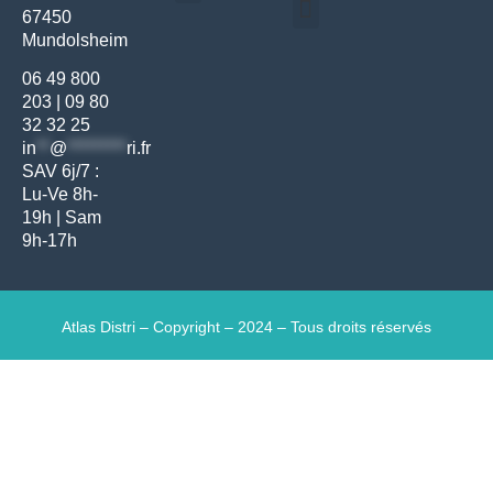
67450
Médecine générale
Bien-être – Entretien
Mundolsheim
Gants & protections
Instrumentations & pansements
Mobilier & founitures
Hygiène & entretien
Bien-être & autonomie
Diagnostics & urgences
06 49 800
203
|
09 80
32 32 25
in
**
@
*********
ri.fr
SAV 6j/7 :
Lu-Ve 8h-
19h | Sam
9h-17h
Atlas Distri – Copyright – 2024 – Tous droits réservés