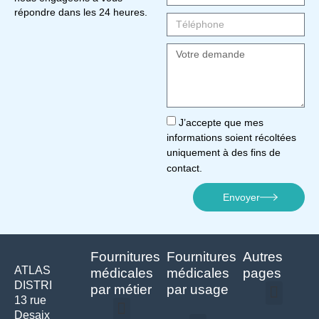
répondre dans les 24 heures.
J’accepte que mes
informations soient récoltées
uniquement à des fins de
contact.
Envoyer
Fournitures
Fournitures
Autres
ATLAS
médicales
médicales
pages
DISTRI
par métier
par usage
13 rue
Desaix
Politique de confidentialité | Atlas Distri
Conditions générales de vente
Actualités matériel dentaire – Nouveautés & infos | Atlas Distri
Politique de cookies (UE) – RGPD & gestion des données Atlas
Livraison rapide & retours faciles – Conditions Atlas Distri