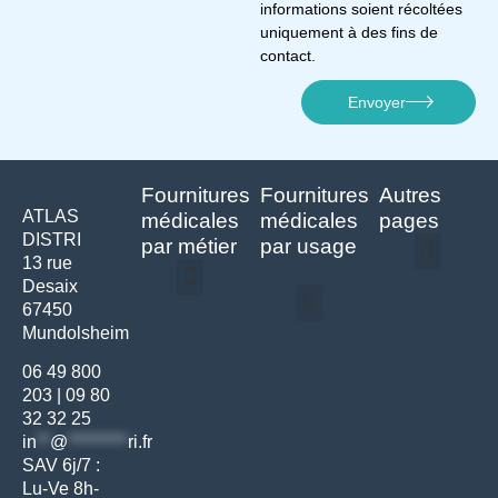
informations soient récoltées
uniquement à des fins de
contact.
Envoyer
Fournitures
Fournitures
Autres
ATLAS
médicales
médicales
pages
DISTRI
par métier
par usage
13 rue
Desaix
Politique de confidentialité | Atlas Distri
Conditions générales de vente
Actualités matériel dentaire – Nouveautés & infos | Atlas Distri
Politique de cookies (UE) – RGPD & gestion des données Atlas
Livraison rapide & retours faciles – Conditions Atlas Distri
67450
Médecine générale
Bien-être – Entretien
Mundolsheim
Gants & protections
Instrumentations & pansements
Mobilier & founitures
Hygiène & entretien
Bien-être & autonomie
Diagnostics & urgences
06 49 800
203
|
09 80
32 32 25
in
**
@
*********
ri.fr
SAV 6j/7 :
Lu-Ve 8h-