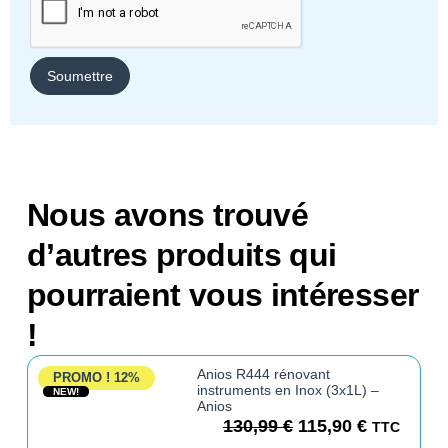
Nous avons trouvé
d’autres produits qui
pourraient vous intéresser
!
Anios R444 rénovant
PROMO !
12%
instruments en Inox (3x1L) –
NEW!
Anios
130,99
€
115,90
€
TTC