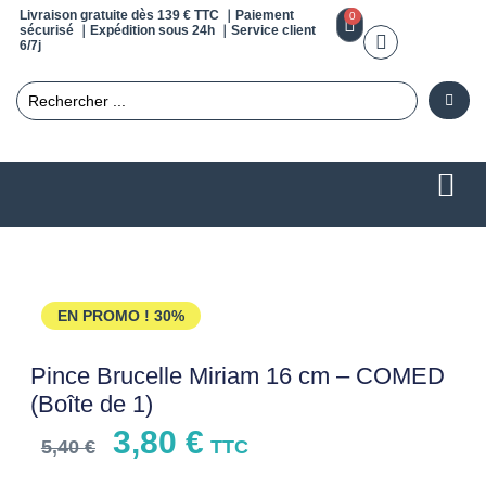
Livraison gratuite dès 139 € TTC ｜Paiement
0
sécurisé ｜Expédition sous 24h ｜Service client
6/7j
EN PROMO !
30%
Pince Brucelle Miriam 16 cm – COMED
(Boîte de 1)
3,80
€
5,40
€
TTC