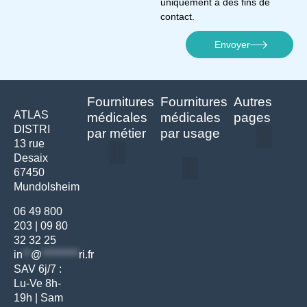
uniquement à des fins de
contact.
Envoyer
Fournitures
Fournitures
Autres
ATLAS
médicales
médicales
pages
DISTRI
par métier
par usage
13 rue
Desaix
Politique de confidentialité | Atlas Distri
Conditions générales de vente
Actualités matériel dentaire – Nouveautés & infos | Atlas Distri
Politique de cookies (UE) – RGPD & gestion des données Atlas
Livraison rapide & retours faciles – Conditions Atlas Distri
67450
Médecine générale
Bien-être – Entretien
Mundolsheim
Gants & protections
Instrumentations & pansements
Mobilier & founitures
Hygiène & entretien
Bien-être & autonomie
Diagnostics & urgences
06 49 800
203
|
09 80
32 32 25
in
**
@
*********
ri.fr
SAV 6j/7 :
Lu-Ve 8h-
19h | Sam