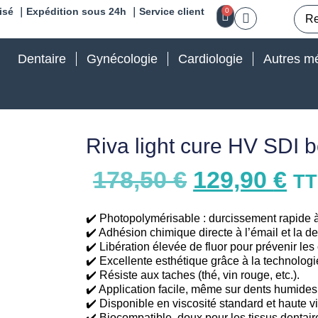
isé ｜Expédition sous 24h ｜Service client
0
Dentaire
Gynécologie
Cardiologie
Autres mé
Riva light cure HV SDI 
178,50
€
129,90
€
T
✔️ Photopolymérisable : durcissement rapide à
✔️ Adhésion chimique directe à l’émail et la 
✔️ Libération élevée de fluor pour prévenir les
✔️ Excellente esthétique grâce à la technolog
✔️ Résiste aux taches (thé, vin rouge, etc.).
✔️ Application facile, même sur dents humides
✔️ Disponible en viscosité standard et haute v
✔️ Biocompatible, doux pour les tissus dentair