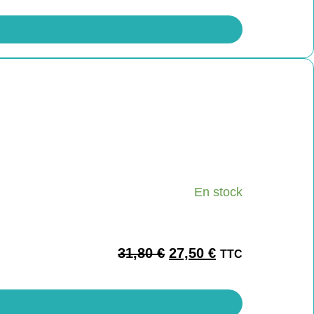
En stock
31,80
€
27,50
€
TTC