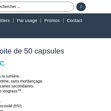
tiers
Par usage
Promos
Contact
boite de 50 capsules
TC
 la lumière.
dentine, sans mordançage.
 caries secondaires.
ie ionglass™.
.
iscosité (HV).
es.