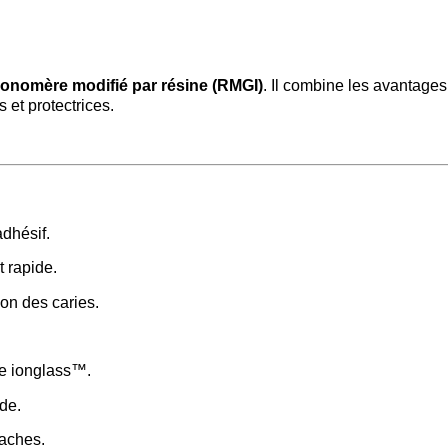
ionomère modifié par résine (RMGI)
. Il combine les avantages
 et protectrices.
dhésif.
 rapide.
on des caries.
ie ionglass™.
de.
taches.