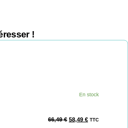
éresser !
En stock
66,49
€
58,49
€
TTC