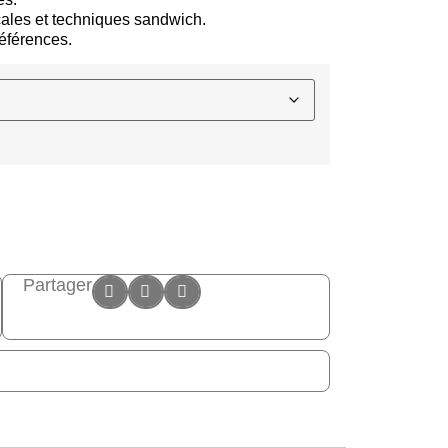
icales et techniques sandwich.
références.
Partager