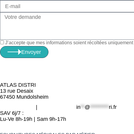
J’accepte que mes informations soient récoltées uniquement à
Envoyer
ATLAS DISTRI
13 rue Desaix
67450 Mundolsheim
06 49 800 203
|
09 80 32 32 25
in
**
@
*********
ri.fr
SAV 6j/7 :
Lu-Ve 8h-19h | Sam 9h-17h