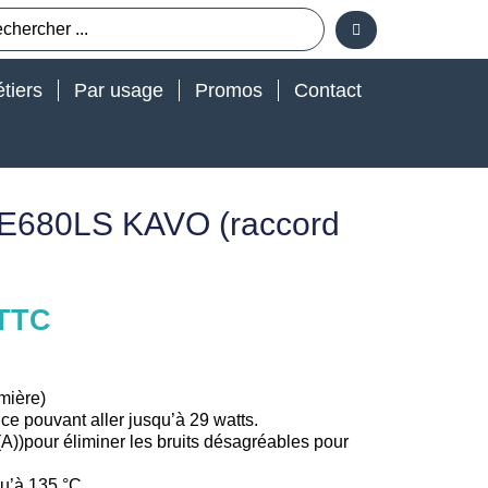
tiers
Par usage
Promos
Contact
 E680LS KAVO (raccord
TTC
mière)
ce pouvant aller jusqu’à 29 watts.
))pour éliminer les bruits désagréables pour
qu’à 135 °C