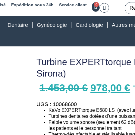
isé ｜Expédition sous 24h ｜Service client
0
Dentaire
Gynécologie
Cardiologie
Autres mé
Turbine EXPERTtorque
Sirona)
1.453,00
€
978,00
€
UGS : 10068600
KaVo EXPERTtorque E680 LS (avec lu
Turbines dentaires dotées d’une puissan
Faible volume sonore (seulement 62 dB(A
les patients et le personnel traitant
Thermo-désinfectable et stérilisable jus