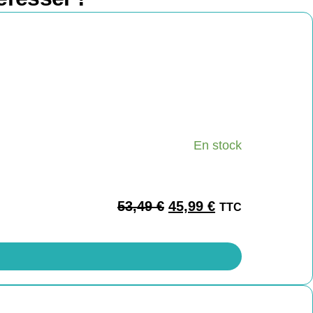
En stock
53,49
€
45,99
€
TTC