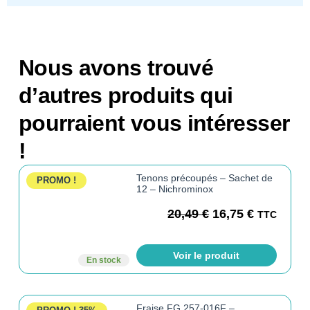
Nous avons trouvé
d’autres produits qui
pourraient vous intéresser
!
Tenons précoupés – Sachet de
PROMO !
12 – Nichrominox
20,49
€
16,75
€
TTC
Voir le produit
En stock
Fraise FG 257-016F –