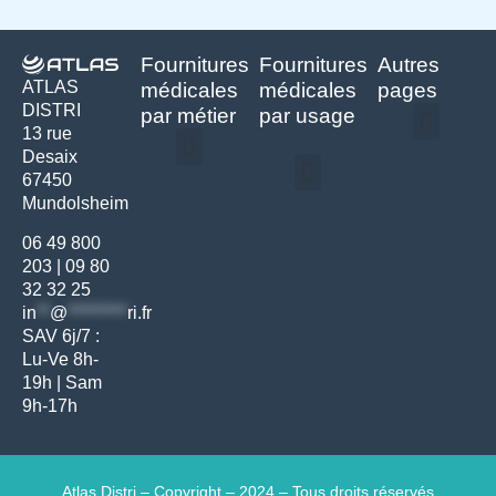
Fournitures
Fournitures
Autres
ATLAS
médicales
médicales
pages
DISTRI
par métier
par usage
13 rue
Desaix
Politique de confidentialité | Atlas Distri
Conditions générales de vente
Actualités matériel dentaire – Nouveautés & infos | Atlas Distri
Politique de cookies (UE) – RGPD & gestion des données Atlas
Livraison rapide & retours faciles – Conditions Atlas Distri
67450
Médecine générale
Bien-être – Entretien
Mundolsheim
Gants & protections
Instrumentations & pansements
Mobilier & founitures
Hygiène & entretien
Bien-être & autonomie
Diagnostics & urgences
06 49 800
203
|
09 80
32 32 25
in
**
@
*********
ri.fr
SAV 6j/7 :
Lu-Ve 8h-
19h | Sam
9h-17h
Atlas Distri – Copyright – 2024 – Tous droits réservés